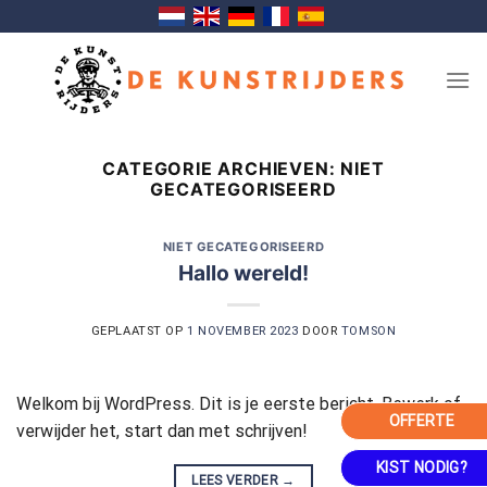
Ga
naar
inhoud
CATEGORIE ARCHIEVEN:
NIET
GECATEGORISEERD
NIET GECATEGORISEERD
Hallo wereld!
GEPLAATST OP
1 NOVEMBER 2023
DOOR
TOMSON
Welkom bij WordPress. Dit is je eerste bericht. Bewerk of
OFFERTE
verwijder het, start dan met schrijven!
KIST NODIG?
LEES VERDER
→