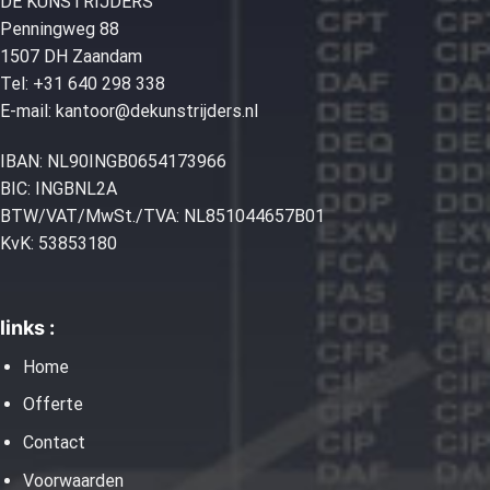
DE KUNSTRIJDERS
Penningweg 88
1507 DH Zaandam
Tel:
+31 640 298 338
E-mail:
kantoor@dekunstrijders.nl
IBAN: NL90INGB0654173966
BIC: INGBNL2A
BTW/VAT/MwSt./TVA: NL851044657B01
KvK: 53853180
links :
Home
Offerte
Contact
Voorwaarden